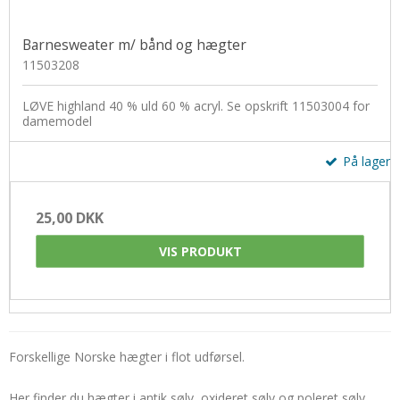
Barnesweater m/ bånd og hægter
11503208
LØVE highland 40 % uld 60 % acryl. Se opskrift 11503004 for
damemodel
På lager
25,00 DKK
VIS PRODUKT
Forskellige Norske hægter i flot udførsel.
Her finder du hægter i antik sølv, oxideret sølv og poleret sølv.