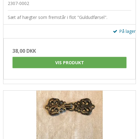
2307-0002
Uldsæbe
Øjne og snuder
Sæt af hægter som fremstår i flot "Guldudførsel".
På lager
38,00 DKK
VIS PRODUKT