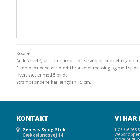
Kopi af
Addi Novel Quintett er firkantede strømpepinde i et ergonomi
Strømpepindene er udført i bronzeret messing og med spidser 
Hvert sæt er med 5 pinde.
Strømpepindene har længden 15 cm.
KONTAKT
VI HAR 
Hos Genesis 
Genesis Sy og Strik
webshoppen,
Gækkelundsvej 14
store butik p