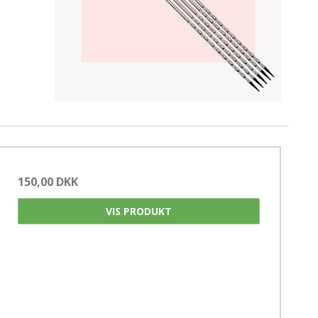
Gavekort
oo - Strømpepinde 15 cm. - SS Double Point
kknapper
150,00 DKK
VIS PRODUKT