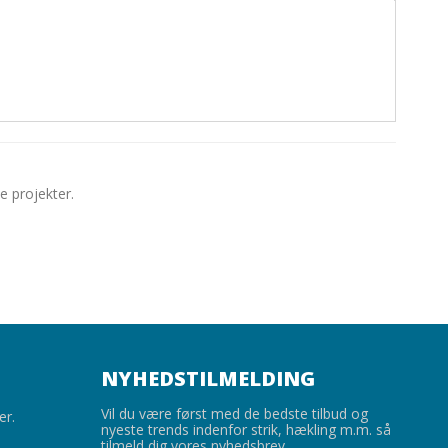
e projekter.
NYHEDSTILMELDING
Vil du være først med de bedste tilbud og
er.
nyeste trends indenfor strik, hækling m.m. så
tilmeld dig vores nyhedsbrev.