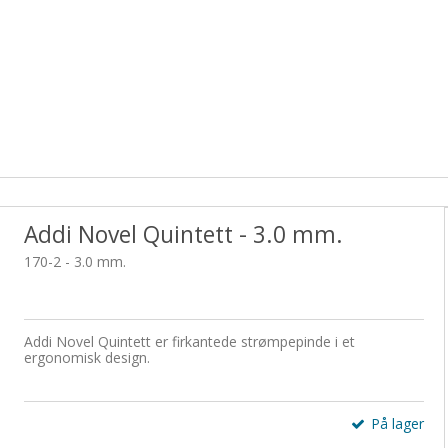
ilbehør
ChiaoGoo Crochet Hook - 14 cm.
Nova
Tilbehør
ChiaoG
Hækleopskrifter
Lim
Træringe
Sytilbehør
Lyberth Design
Nåle
Uldsæbe
Tryklåse / try
Addi Novel Quintett - 3.0 mm.
170-2 - 3.0 mm.
Addi Novel Quintett er firkantede strømpepinde i et
ergonomisk design.
På lager