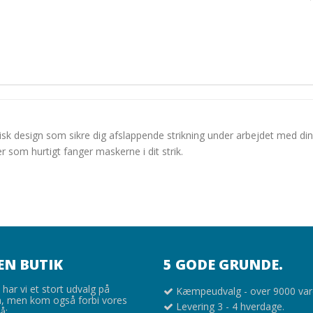
sk design som sikre dig afslappende strikning under arbejdet med din
som hurtigt fanger maskerne i dit strik.
EN BUTIK
5 GODE GRUNDE.
har vi et stort udvalg på
Kæmpeudvalg - over 9000 var
 men kom også forbi vores
Levering 3 - 4 hverdage.
å: