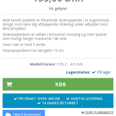
Udskiftelige pinde
Muud
Silkebånd
Vis gebyrer
Zing
Norske hægter
Strygejern
Addi Novel Quintett er firkantede strømpepinde i et ergonomisk
design som sikre dig afslappende strikning under arbejdet med
Omgangstællere
Syskrin
dine projekter.
Strømpepindene er udført i bronzeret messing og med spidser
Pompon
Sytråd
som hurtigt fanger maskerne i dit strik.
Silkebånd
Hvert sæt er med 5 pinde.
Sytilbehør
Strømpepindene har længden 15 cm.
Sjalsnåle & Lukketøj
Tryklåse / trykknapper
Skabeloner
Wonder Clips
Model/Varenr.:
170-2 - 4.0 mm.
Lagerstatus:
På lager
Strikkemaskiner
Strikkeringe & - liser
KØB
Tasker og tilbehør
FRI FRAGT OVER 400 KR.
HURTIG LEVERING
Tilbehør
14 DAGES RETURRET
Træringe
TILFØJ TIL ØNSKELISTE
Tilføj til Ønskeskyen