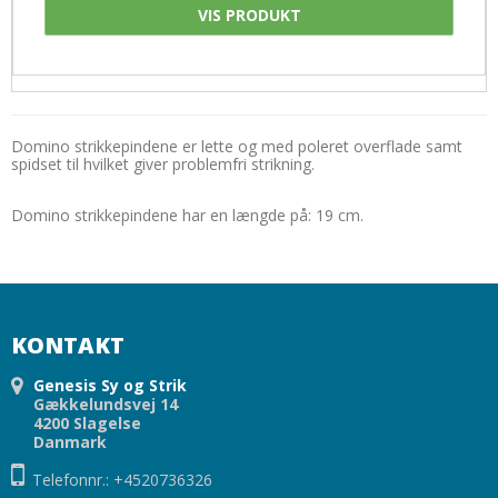
Uldsæbe
VIS PRODUKT
Øjne og snuder
Domino strikkepindene er lette og med poleret overflade samt
spidset til hvilket giver problemfri strikning.
Domino strikkepindene har en længde på: 19 cm.
KONTAKT
Genesis Sy og Strik
Gækkelundsvej 14
4200 Slagelse
Danmark
Telefonnr.: +4520736326