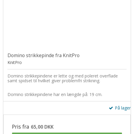
Udskiftelige pinde
Muud
Silkebånd
Zing
Norske hægter
Strygejern
Omgangstællere
Syskrin
Pompon
Sytråd
Silkebånd
Sytilbehør
Domino strikkepinde fra KnitPro
Sjalsnåle & Lukketøj
KnitPro
Tryklåse / trykknapper
Skabeloner
Wonder Clips
Domino strikkepindene er lette og med poleret overflade
samt spidset til hvilket giver problemfri strikning.
Strikkemaskiner
Domino strikkepindene har en længde på: 19 cm.
Strikkeringe & - liser
Tasker og tilbehør
På lager
Tilbehør
Pris fra
65,00 DKK
Træringe