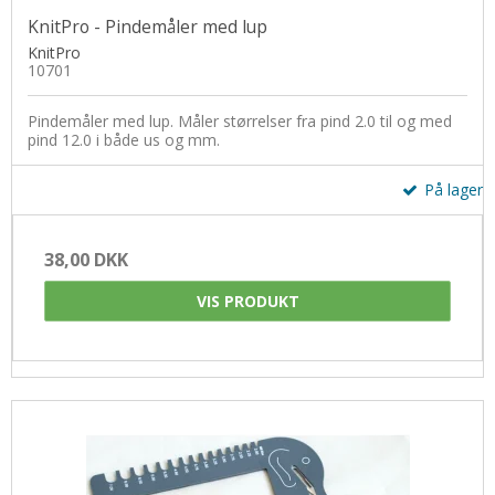
Udskiftelige pinde
KnitPro - Pindemåler med lup
Muud
Silkebånd
Zing
KnitPro
Norske hægter
10701
Strygejern
Omgangstællere
Syskrin
Pindemåler med lup. Måler størrelser fra pind 2.0 til og med
pind 12.0 i både us og mm.
Pompon
Sytråd
Silkebånd
På lager
Sytilbehør
Sjalsnåle & Lukketøj
Tryklåse / trykknapper
38,00 DKK
Skabeloner
Wonder Clips
VIS PRODUKT
Strikkemaskiner
Strikkeringe & - liser
Tasker og tilbehør
Tilbehør
Træringe