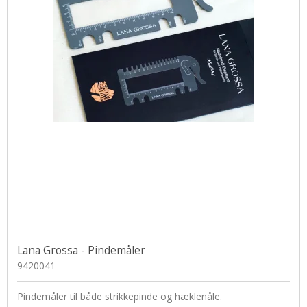
Uldsæbe
Øjne og snuder
Lana Grossa - Pindemåler
9420041
Pindemåler til både strikkepinde og hæklenåle.