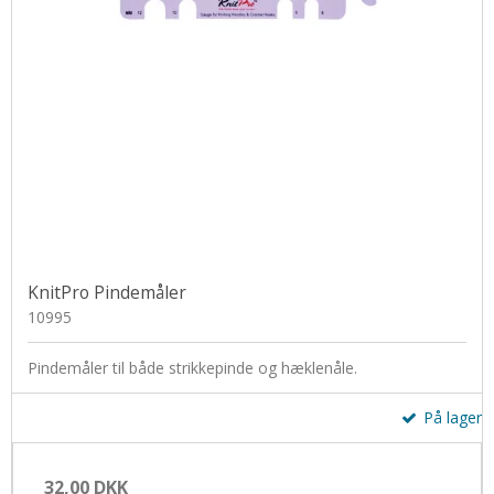
KnitPro Pindemåler
10995
Pindemåler til både strikkepinde og hæklenåle.
På lager
32,00 DKK