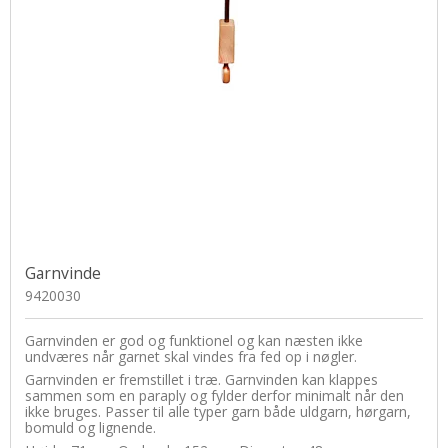
Udskiftelige pinde
Muud
Silkebånd
Zing
Norske hægter
Strygejern
Omgangstællere
Syskrin
Pompon
Sytråd
Silkebånd
Sytilbehør
Sjalsnåle & Lukketøj
Tryklåse / trykknapper
Skabeloner
Wonder Clips
Garnvinde
Strikkemaskiner
9420030
Strikkeringe & - liser
Garnvinden er god og funktionel og kan næsten ikke
Tasker og tilbehør
undværes når garnet skal vindes fra fed op i nøgler.
Garnvinden er fremstillet i træ. Garnvinden kan klappes
Tilbehør
sammen som en paraply og fylder derfor minimalt når den
ikke bruges. Passer til alle typer garn både uldgarn, hørgarn,
Træringe
bomuld og lignende.