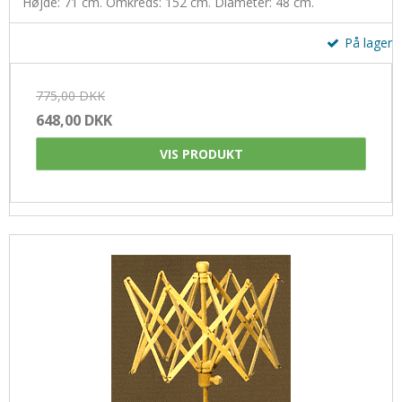
Højde: 71 cm. Omkreds: 152 cm. Diameter: 48 cm.
Uldsæbe
Øjne og snuder
På lager
775,00 DKK
648,00 DKK
VIS PRODUKT