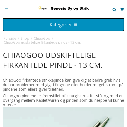
Kategorier
ADDI
Forside
/
Shop
/
ChiaoGoo
/
ChiaoGoo udskiftelige firkantede pinde - 13 cm.
ADDI Bøger
Bøger
CHIAOGOO UDSKIFTELIGE
ADDI Colibri strømpepinde
Bøger til inspiration
ChiaoGoo
FIRKANTEDE PINDE - 13 CM.
ADDI CraSy Trio BAMBOO
Bøger på tilbud
Red Lace rundpinde - 40 cm.
Garn
Addi CraSy Trio strømpepinde
ChiaoGoo firkantede strikkepinde kan give dig et bedre greb hvis
Red Lace rundpinde - 60 cm.
Leverandører
KnitPro
du har problemer med gigt i fingrene eller holder meget stramt på
Addi CraSy Trio LONG strømpepinde
pindene som ellers giver træthed.
Red Lace rundpinde - 80 cm.
Restsalg
Cubics
Symønstre
Chiaogoo pindene er fremstillet af kirurgisk rustfrit stål og med en
Addi Crasy Trio Novel strømpepinde
overgang mellem Kablet/wiren og pinden som du næppe vil kunne
Sæt
Restsalg - Lana Grossa
Domino strikkepinde
Burda
Kataloger
mærke.
Addi Novel Quintett strømpepinde - 20 cm.
ChiaoGoo udskiftelige pinde - 13 cm.
Klassiske strikkepinde
Faste rundpinde
Brudekjoler, dåbs- og ventetøj
Filz -it!
Strikkepinde
Addi Novel Quintett strømpepinde - 15 cm.
ChiaoGoo udskiftelige pinde - 10 cm.
Færdige modeller
Hakkenåle
Dukkestrik og -sy m.m.
Forskellige
Bambus / Træ