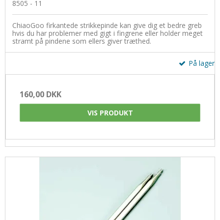
8505 - 11
Uldsæbe
Øjne og snuder
ChiaoGoo firkantede strikkepinde kan give dig et bedre greb
hvis du har problemer med gigt i fingrene eller holder meget
stramt på pindene som ellers giver træthed.
På lager
160,00 DKK
VIS PRODUKT