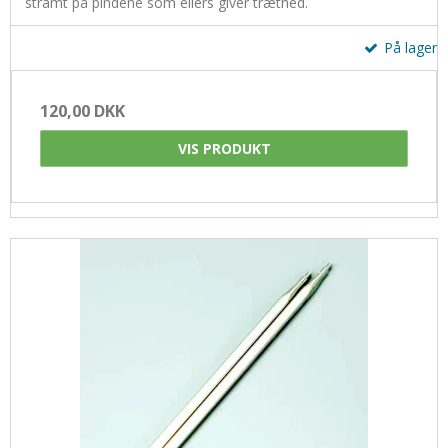
stramt på pindene som ellers giver træthed.
På lager
120,00 DKK
VIS PRODUKT