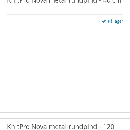
KnitPro Nova metal rundpind - 40 cm
På lager
KnitPro Nova metal rundpind - 120