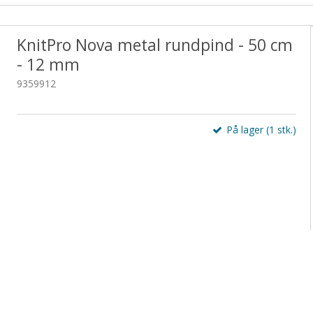
ilbehør
ChiaoGoo Crochet Hook - 14 cm.
Nova
Tilbehør
ChiaoG
Hækleopskrifter
Lim
Træringe
Sytilbehør
KnitPro Nova metal rundpind - 50 cm
Lyberth Design
Nåle
Uldsæbe
Tryklåse / try
- 12 mm
9359912
På lager (1 stk.)