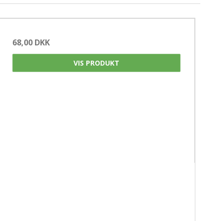
Gavekort
oo - Strømpepinde 15 cm. - SS Double Point
kknapper
68,00 DKK
VIS PRODUKT