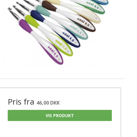
Gavekort
oo - Strømpepinde 15 cm. - SS Double Point
kknapper
Pris fra
46,00 DKK
VIS PRODUKT