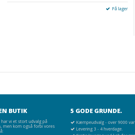
På lager
EN BUTIK
5 GODE GRUNDE.
har vi et stort udvalg på
Kæmpeudvalg - over 9000 var
 men kom også forbi vores
Levering 3 - 4 hverdage.
å: