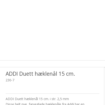
ilbehør
ChiaoGoo Crochet Hook - 14 cm.
Nova
Tilbehør
ChiaoG
Hækleopskrifter
Lim
Træringe
Sytilbehør
Lyberth Design
Nåle
Uldsæbe
Tryklåse / try
ADDI Duett hæklenål 15 cm.
230-7
ADDI Duett hæklenål 15 cm. i str. 2,5 mm
Disse helt nye, farveglade hæklenåle fra Addi har en