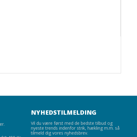
NYHEDSTILMELDING
Vil du være først med de bedste tilbud og
er.
nyeste trends indenfor strik, hækling m.m. så
tilmeld dig vores nyhedsbrev.