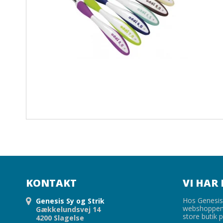
KONTAKT
VI HAR 
Hos Genesis 
Genesis Sy og Strik
webshoppen,
Gækkelundsvej 14
store butik p
4200 Slagelse