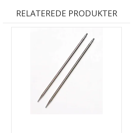
Uldsæbe
RELATEREDE PRODUKTER
Øjne og snuder