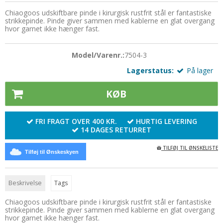
Udskiftelige pinde
Chiaogoos udskiftbare pinde i kirurgisk rustfrit stål er fantastiske
Muud
Silkebånd
strikkepinde. Pinde giver sammen med kablerne en glat overgang
Zing
hvor garnet ikke hænger fast.
Norske hægter
Strygejern
Omgangstællere
Syskrin
Model/Varenr.:
7504-3
Pompon
Sytråd
Lagerstatus:
På lager
Silkebånd
Sytilbehør
KØB
Sjalsnåle & Lukketøj
Tryklåse / trykknapper
FRI FRAGT OVER 400 KR.
HURTIG LEVERING
Skabeloner
Wonder Clips
14 DAGES RETURRET
Strikkemaskiner
TILFØJ TIL ØNSKELISTE
Tilføj til Ønskeskyen
Strikkeringe & - liser
Tasker og tilbehør
Beskrivelse
Tags
Tilbehør
Chiaogoos udskiftbare pinde i kirurgisk rustfrit stål er fantastiske
strikkepinde. Pinde giver sammen med kablerne en glat overgang
Træringe
hvor garnet ikke hænger fast.