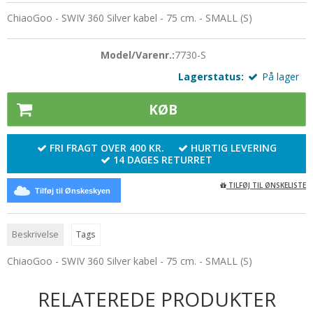
Udskiftelige pinde
ChiaoGoo - SWIV 360 Silver kabel - 75 cm. - SMALL (S)
Muud
Silkebånd
Zing
Norske hægter
Strygejern
Model/Varenr.:
7730-S
Omgangstællere
Syskrin
Lagerstatus:
På lager
Pompon
Sytråd
KØB
Silkebånd
Sytilbehør
Sjalsnåle & Lukketøj
FRI FRAGT OVER 400 KR.
HURTIG LEVERING
Tryklåse / trykknapper
14 DAGES RETURRET
Skabeloner
Wonder Clips
TILFØJ TIL ØNSKELISTE
Tilføj til Ønskeskyen
Strikkemaskiner
Strikkeringe & - liser
Beskrivelse
Tags
Tasker og tilbehør
ChiaoGoo - SWIV 360 Silver kabel - 75 cm. - SMALL (S)
Tilbehør
RELATEREDE PRODUKTER
Træringe