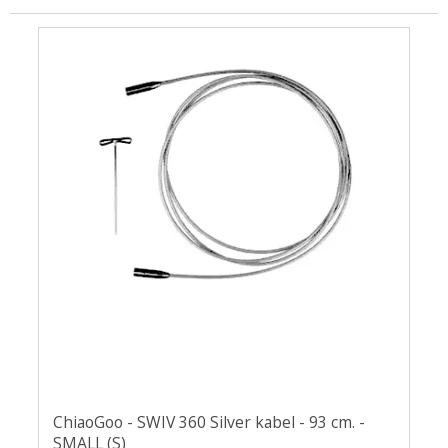
Uldsæbe
Øjne og snuder
ChiaoGoo - SWIV 360 Silver kabel - 93 cm. -
SMALL (S)