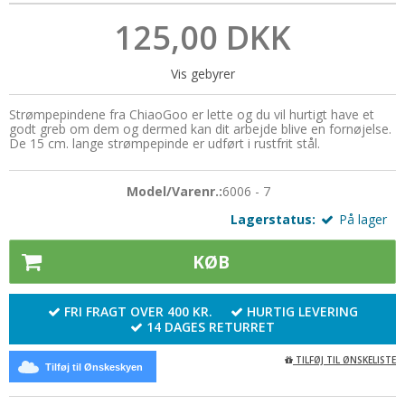
Udskiftelige pinde
125,00 DKK
Muud
Silkebånd
Zing
Norske hægter
Strygejern
Vis gebyrer
Omgangstællere
Syskrin
Strømpepindene fra ChiaoGoo er lette og du vil hurtigt have et
Pompon
Sytråd
godt greb om dem og dermed kan dit arbejde blive en fornøjelse.
De 15 cm. lange strømpepinde er udført i rustfrit stål.
Silkebånd
Sytilbehør
Sjalsnåle & Lukketøj
Tryklåse / trykknapper
Model/Varenr.:
6006 - 7
Lagerstatus:
På lager
Skabeloner
Wonder Clips
Strikkemaskiner
KØB
Strikkeringe & - liser
FRI FRAGT OVER 400 KR.
HURTIG LEVERING
Tasker og tilbehør
14 DAGES RETURRET
Tilbehør
TILFØJ TIL ØNSKELISTE
Tilføj til Ønskeskyen
Træringe