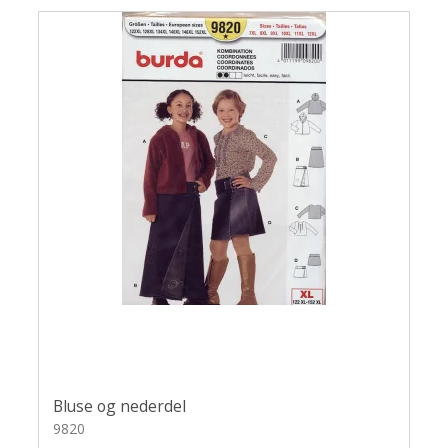
Uldsæbe
Øjne og snuder
Bluse og nederdel
9820