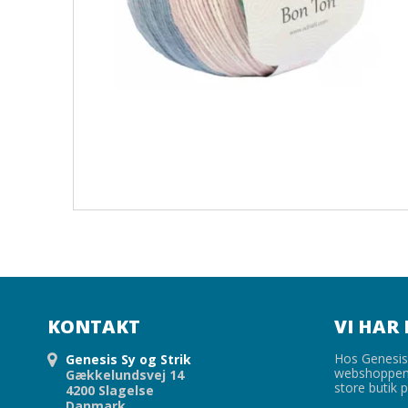
KONTAKT
VI HAR 
Hos Genesis 
Genesis Sy og Strik
webshoppen,
Gækkelundsvej 14
store butik p
4200 Slagelse
Danmark