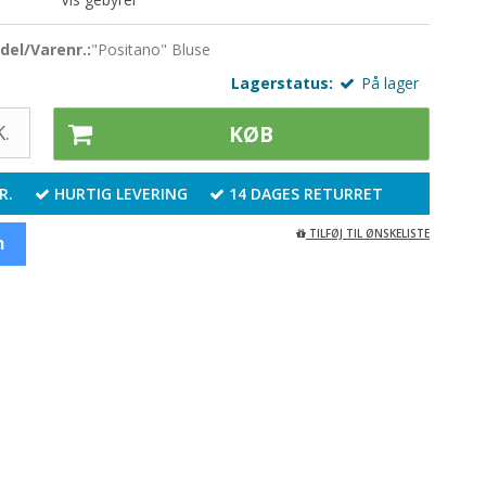
Gavekort
oo - Strømpepinde 15 cm. - SS Double Point
del/Varenr.:
"Positano" Bluse
kknapper
Lagerstatus:
På lager
.
KØB
R.
HURTIG LEVERING
14 DAGES RETURRET
TILFØJ TIL ØNSKELISTE
n