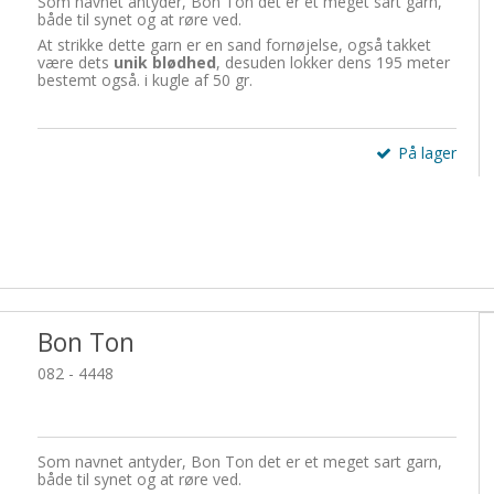
Som navnet antyder, Bon Ton det er et meget sart garn,
både til synet og at røre ved.
At strikke dette garn er en sand fornøjelse, også takket
være dets
unik blødhed
, desuden lokker dens 195 meter
bestemt også. i kugle af 50 gr.
På lager
Bon Ton
082 - 4448
Som navnet antyder, Bon Ton det er et meget sart garn,
både til synet og at røre ved.