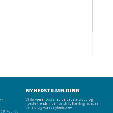
NYHEDSTILMELDING
Vil du være først med de bedste tilbud og
er.
nyeste trends indenfor strik, hækling m.m. så
tilmeld dig vores nyhedsbrev.
ndst 400 Kr.