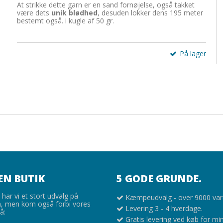
At strikke dette garn er en sand fornøjelse, også takket
være dets
unik blødhed
, desuden lokker dens 195 meter
bestemt også. i kugle af 50 gr.
På lager
EN BUTIK
5 GODE GRUNDE.
har vi et stort udvalg på
Kæmpeudvalg - over 9000 var
 men kom også forbi vores
Levering 3 - 4 hverdage.
å:
Gratis levering ved køb for mi