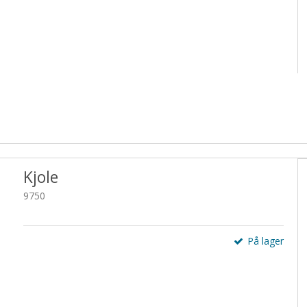
Kjole
9750
På lager