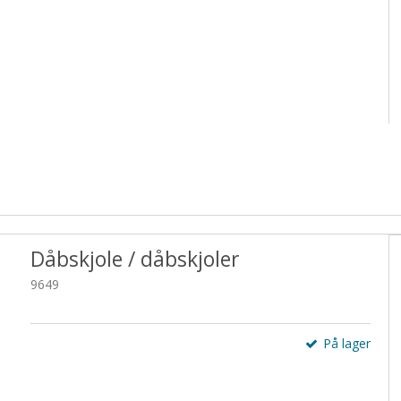
Dåbskjole / dåbskjoler
9649
På lager