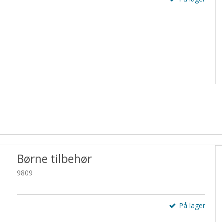
Børne tilbehør
9809
På lager