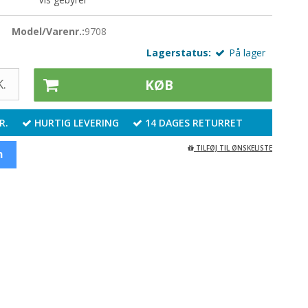
Gavekort
oo - Strømpepinde 15 cm. - SS Double Point
Model/Varenr.:
9708
kknapper
Lagerstatus:
På lager
.
KØB
R.
HURTIG LEVERING
14 DAGES RETURRET
TILFØJ TIL ØNSKELISTE
n