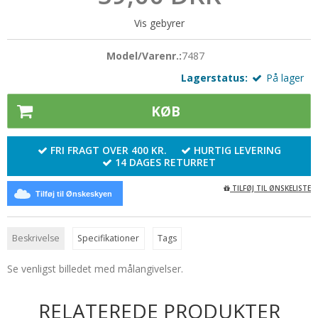
Udskiftelige pinde
Muud
Silkebånd
Vis gebyrer
Zing
Norske hægter
Strygejern
Model/Varenr.:
7487
Omgangstællere
Syskrin
Lagerstatus:
På lager
Pompon
Sytråd
KØB
Silkebånd
Sytilbehør
Sjalsnåle & Lukketøj
FRI FRAGT OVER 400 KR.
HURTIG LEVERING
Tryklåse / trykknapper
14 DAGES RETURRET
Skabeloner
Wonder Clips
TILFØJ TIL ØNSKELISTE
Tilføj til Ønskeskyen
Strikkemaskiner
Strikkeringe & - liser
Beskrivelse
Specifikationer
Tags
Tasker og tilbehør
Se venligst billedet med målangivelser.
Tilbehør
Træringe
RELATEREDE PRODUKTER