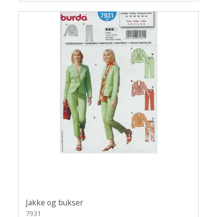
Jakke og bukser
7931